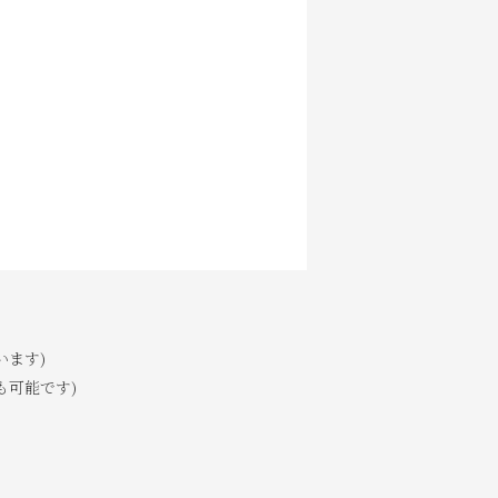
います)
も可能です)