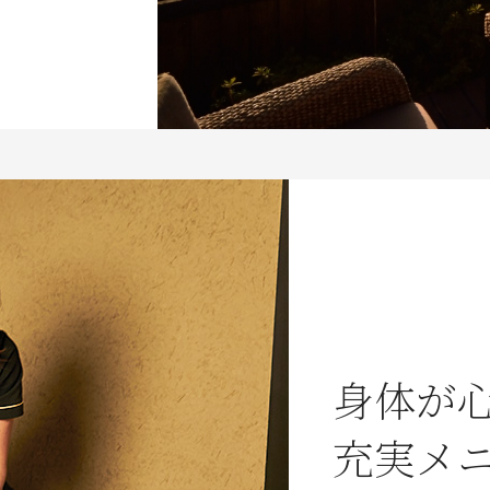
身体が
充実メ