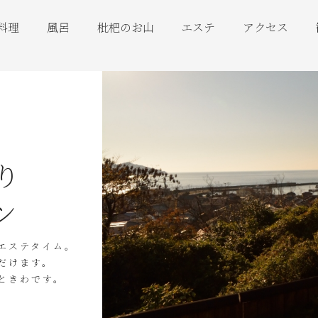
料理
風呂
枇杷のお山
エステ
アクセス
り
ン
エステタイム。
だけます。
ときわです。